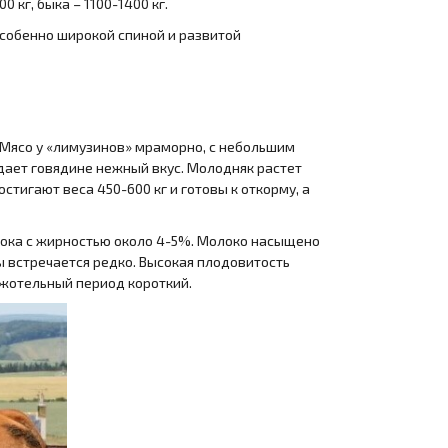
 кг, быка – 1100-1400 кг.
особенно широкой спиной и развитой
 Мясо у «лимузинов» мраморно, с небольшим
дает говядине нежный вкус. Молодняк растет
стигают веса 450-600 кг и готовы к откорму, а
олока с жирностью около 4-5%. Молоко насыщено
ы встречается редко. Высокая плодовитость
ежотельный период короткий.