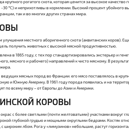
а крупного рогатого скота, которая ценится за высокое качество 
-30 °C) и неприхотливы в кормлении. Высокий процент убойного в
анции, так и во многих других странах мира.
РОВЫ
улучшения местного аборигенного скота (аквитанских коров). Еще 
цель получить животных с высокой мясной продуктивностью.
лена в 1865 году, с тех пор стандартизировались экстерьер и гене
ого, мясного и рабочего) направлений к чисто мясному. В результ
 жира.
з ведущих мясных пород во Франции: его мясо поставлялось в крупн
ную и Южную Америку. В 1961 году порода появилась и на территор
ят по всему миру – от Европы до Азии и Америки.
ИНСКОЙ КОРОВЫ
крас с более светлыми (почти желтоватыми) участками вокруг глаз
рокой глубокой грудью и мощными округлыми бедрами. Костяк отно
 с широким лбом. Рога у «лимузинов» небольшие, растут горизонта