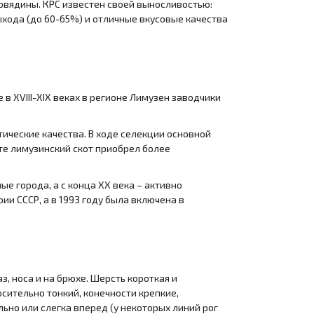
говядины. КРС известен своей выносливостью:
ыхода (до 60-65%) и отличные вкусовые качества
в XVIII-XIX веках в регионе Лимузен заводчики
тические качества. В ходе селекции основной
ате лимузинский скот приобрел более
ые города, а с конца XX века – активно
ии СССР, а в 1993 году была включена в
, носа и на брюхе. Шерсть короткая и
сительно тонкий, конечности крепкие,
льно или слегка вперед (у некоторых линий рог