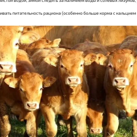
 чистой водой, зимой следить за наличием воды и солевых лизунов
чивать питательность рациона (особенно больше корма с кальцие