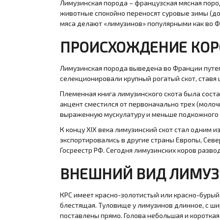
Лимузинская порода – французская мясная пород
животные спокойно переносят суровые зимы (до 
мяса делают «лимузинов» популярными как во Фр
ПРОИСХОЖДЕНИЕ КО
Лимузинская порода выведена во Франции путем 
селекционировали крупный рогатый скот, ставя 
Племенная книга лимузинского скота была состав
акцент сместился от первоначально трех (молочн
выраженную мускулатуру и меньше подкожного
К концу XIX века лимузинский скот стал одним и
экспортировались в другие страны Европы, Север
Госреестр РФ. Сегодня лимузинских коров развод
ВНЕШНИЙ ВИД ЛИМУЗ
КРС имеет красно-золотистый или красно-бурый о
блестящая. Туловище у лимузинов длинное, с ши
поставлены прямо. Голова небольшая и короткая,