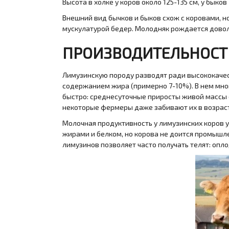
Высота в холке у коров около 125-135 см, у быков
Внешний вид бычков и быков схож с коровами, н
мускулатурой бедер. Молодняк рождается доволь
ПРОИЗВОДИТЕЛЬНОСТ
Лимузинскую породу разводят ради высококачест
содержанием жира (примерно 7-10%). В нем мног
быстро: среднесуточные приросты живой массы со
некоторые фермеры даже забивают их в возраст
Молочная продуктивность у лимузинских коров 
жирами и белком, но корова не доится промышле
лимузинов позволяет часто получать телят: опл