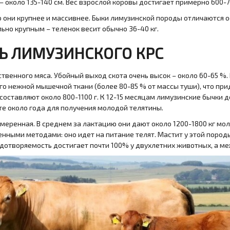
 – около 135-140 см. Вес взрослой коровы достигает примерно 600-700
о они крупнее и массивнее. Быки лимузинской породы отличаются 
но крупным – теленок весит обычно 36-40 кг.
Ь ЛИМУЗИНСКОГО КРС
венного мяса. Убойный выход скота очень высок – около 60-65 %.
о нежной мышечной ткани (более 80-85 % от массы туши), что при
ставляют около 800-1100 г. К 12-15 месяцам лимузинские бычки до
е около года для получения молодой телятины.
умеренная. В среднем за лактацию они дают около 1200-1800 кг м
нными методами: оно идет на питание телят. Мастит у этой пород
одотворяемость достигает почти 100% у двухлетних животных, а м