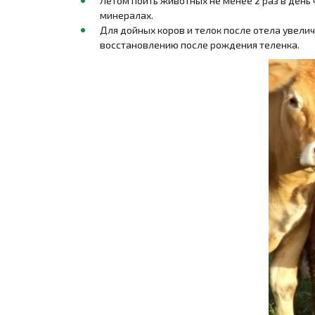
Летом поить животных не менее 2 раз в день
минералах.
Для дойных коров и телок после отела увели
восстановлению после рождения теленка.